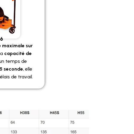
26
é maximale sur
sa
capacité de
 un temps de
,5 seconde
, elle
lais de travail.