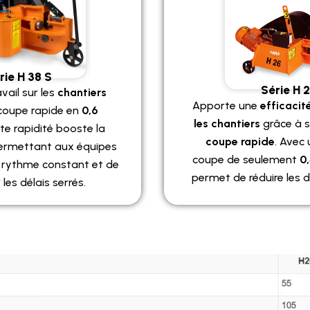
rie H 38 S
Série H 
avail sur les
chantiers
Apporte une
efficacit
 coupe rapide en
0,6
les chantiers
grâce à 
tte rapidité booste la
coupe rapide
. Avec
permettant aux équipes
coupe de seulement
0
n rythme constant et de
permet de réduire les dé
les délais serrés.