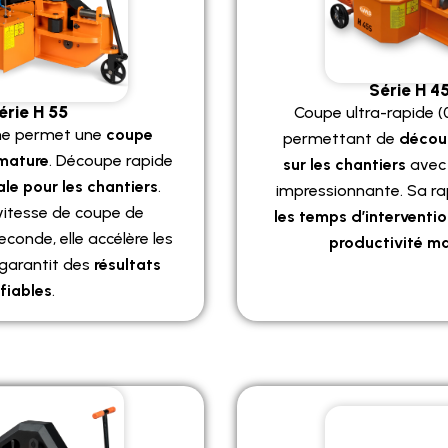
Série H 4
érie H 55
Coupe ultra-rapide (
ne permet une
coupe
permettant de
découp
rmature
. Découpe rapide
sur les chantiers
avec 
ale pour les chantiers
.
impressionnante. Sa ra
vitesse de coupe de
les temps d’interventi
conde, elle accélère les
productivité m
 garantit des
résultats
fiables
.