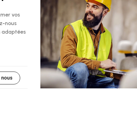
rmer vos
ez-nous
es adaptées
 nous