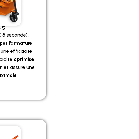
5 S
0,8 seconde),
er l’armature
une efficacité
pidité
optimise
on
et assure une
aximale
.