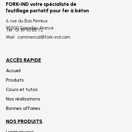
FORK-IND votre spécialiste de
l’outillage portatif pour fer à béton
6, rue du Bas Perreux
95200 Sarcelles, France
Tél : 01 39 93 88 72
Mail : commercial@fork-ind.com
ACCÈS RAPIDE
Accueil
Produits
Cours et tutos
Nos réalisations
Bonnes affaires
NOS PRODUITS
Ligatureuses