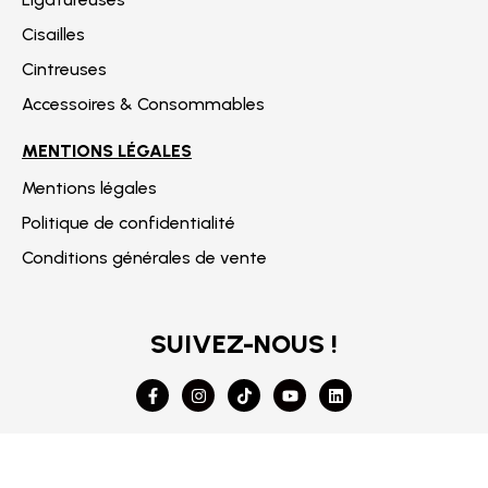
Cisailles
Cintreuses
Accessoires & Consommables
MENTIONS LÉGALES
Mentions légales
Politique de confidentialité
Conditions générales de vente
SUIVEZ-NOUS !
F
I
T
Y
L
a
n
i
o
i
c
s
k
u
n
e
t
t
t
k
b
a
o
u
e
o
g
k
b
d
o
r
e
i