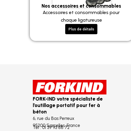
Nos accessoires et consommables
Accessoires et consommables pour
chaque ligatureuse
Plus de détails
FORK-IND votre spécialiste de
l’outillage portatif pour fer à
béton
6, rue du Bas Perreux
95200 Sarcelles, France
Tél : 01 39 93 88 72