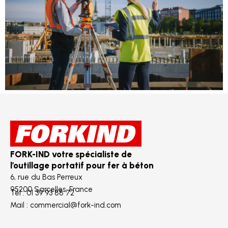
FORK-IND votre spécialiste de
l’outillage portatif pour fer à béton
6, rue du Bas Perreux
95200 Sarcelles, France
Tél : 01 39 93 88 72
Mail : commercial@fork-ind.com